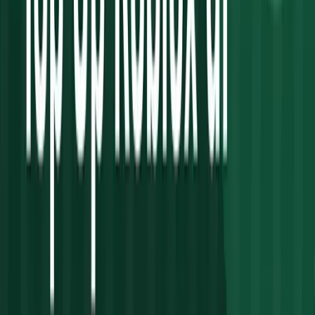
Konfirmasi pembelian
Robux otomatis terpotong dari saldo akun
Pastikan saldo Robux mencukupi sebelum klik Buy. Kalau saldo
kurang, sistem akan minta kamu top up dulu lewat halaman
pembayaran Roblox. Info resmi cara pembelian bisa cek di
Roblox
Help Center
.
Cara Cek Gamepass yang Sudah Dibeli
Untuk cek semua gamepass yang sudah pernah kamu beli:
Buka profil Roblox kamu
Klik tab Inventory
Filter berdasarkan kategori Game Passes
Daftar semua gamepass akan muncul beserta game asalnya
Daftar ini berguna kalau lupa pernah beli gamepass apa, atau cek
apakah gamepass yang baru dibeli sudah masuk dengan benar.