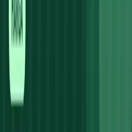
product atau game pass biasa. Artikel ini jelaskan apa itu gamepass
Roblox, fungsi, cara beli, dan tips supaya beli aman.
Gamepass berbeda dari item Roblox seperti aksesori avatar karena
gamepass hanya berlaku di satu game spesifik. Beli gamepass Blox
Fruits tidak akan kasih efek apa pun saat kamu main game lain.
Gamepass Roblox Adalah Apa
Gamepass Roblox adalah item digital yang dibeli pakai Robux untuk
unlock fitur, item, atau kemampuan spesifik dalam satu game.
Gamepass bersifat permanen, artinya sekali beli berlaku selamanya
selama akun kamu masih aktif dan gamepass tidak dihapus developer.
Beberapa contoh fungsi gamepass yang umum:
VIP server private untuk main bareng teman
Auto-pick atau auto-collect untuk gameplay otomatis