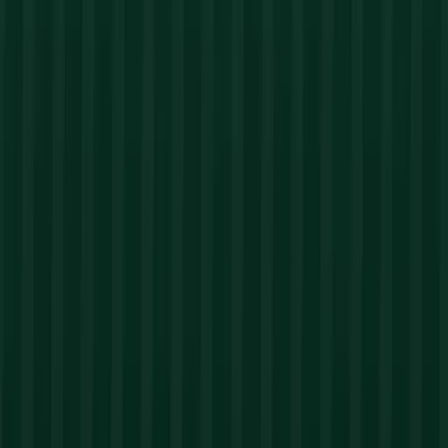
Bisa juga top up Robux dulu kalau mau beli gamepass banyak
sekaligus. Cek pilihan lengkap di
golrox.com
. Untuk panduan top up
Robux pakai DANA, baca
Top Up Roblox DANA
.
FAQ Gamepass Roblox
Apakah gamepass yang sudah dibeli bisa hilang?
Tidak akan
hilang kalau akun kamu masih aktif dan developer tidak menghapus
gamepass tersebut. Gamepass terikat akun, jadi pastikan akun aman
dengan password kuat.
Apakah beli gamepass di Golrox ada garansi?
Ya, Golrox
memberikan garansi keamanan akun karena cuma butuh username
Roblox kamu, tidak pernah minta password. Gamepass yang dijual asli
dan diproses real-time oleh operator.
Berapa lama gamepass masuk setelah bayar di Golrox?
Gamepass