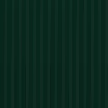
Penutup
Gamepass Roblox adalah investasi yang permanen, jadi pastikan kamu
beli setelah benar-benar suka game-nya dan pahami fungsi gamepass.
Pilih beli pakai Robux lewat Roblox.com, atau langsung beli gamepass
spesifik tanpa Robux di
golrox.com
.
Membantu?
Ya
Tidak
Bagikan Artikel Ini
Kamu Juga Mungkin Tertarik
golroxblog
Berita