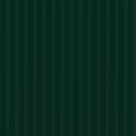
dikerjakan operator real-time di private server, biasanya selesai dalam
hitungan menit setelah pembayaran terkonfirmasi.
Apakah Golrox memberikan garansi pasti terkirim?
Ya, pasti
terkirim. Kalau ada kendala teknis seperti gamepass tidak masuk, tim
Golrox akan investigate atau refund. Garansi berlaku semua transaksi
gamepass dan Robux.
Metode pembayaran apa saja yang tersedia di Golrox?
QRIS,
transfer bank BCA, Mandiri, BNI, DANA, OVO, GoPay, ShopeePay,
LinkAja, Virtual Account, dan pulsa. Cocok untuk pemain Indonesia
tanpa kartu kredit.
Apakah perlu punya Robux dulu untuk beli gamepass di Golrox?
Tidak perlu. Kamu bisa langsung beli gamepass spesifik tanpa top up
Robux. Cocok kalau cuma butuh satu gamepass tertentu dengan harga
yang sudah jelas dalam Rupiah.